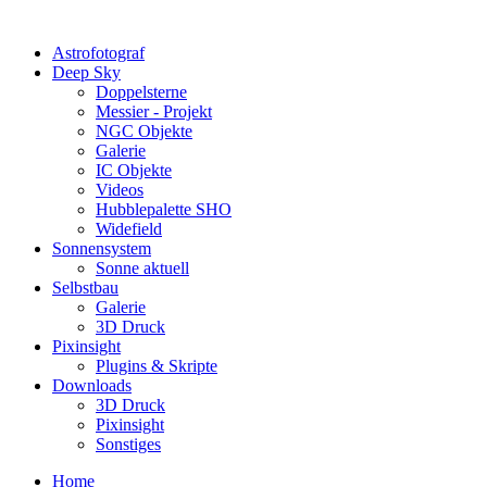
Astrofotograf
Deep Sky
Doppelsterne
Messier - Projekt
NGC Objekte
Galerie
IC Objekte
Videos
Hubblepalette SHO
Widefield
Sonnensystem
Sonne aktuell
Selbstbau
Galerie
3D Druck
Pixinsight
Plugins & Skripte
Downloads
3D Druck
Pixinsight
Sonstiges
Home