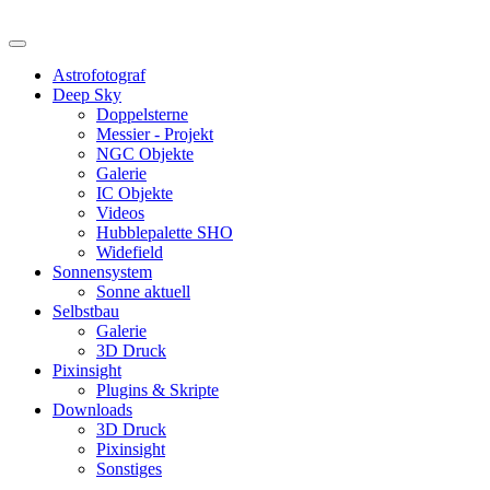
Astrofotograf
Deep Sky
Doppelsterne
Messier - Projekt
NGC Objekte
Galerie
IC Objekte
Videos
Hubblepalette SHO
Widefield
Sonnensystem
Sonne aktuell
Selbstbau
Galerie
3D Druck
Pixinsight
Plugins & Skripte
Downloads
3D Druck
Pixinsight
Sonstiges