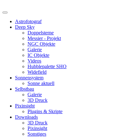
Astrofotograf
Deep Sky
Doppelsterne
Messier - Projekt
NGC Objekte
Galerie
IC Objekte
Videos
Hubblepalette SHO
Widefield
Sonnensystem
Sonne aktuell
Selbstbau
Galerie
3D Druck
Pixinsight
Plugins & Skripte
Downloads
3D Druck
Pixinsight
Sonstiges