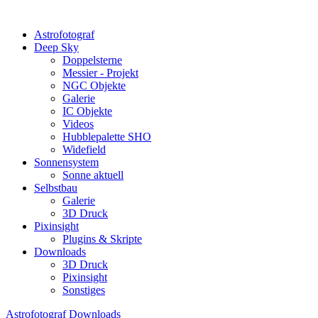
Astrofotograf
Deep Sky
Doppelsterne
Messier - Projekt
NGC Objekte
Galerie
IC Objekte
Videos
Hubblepalette SHO
Widefield
Sonnensystem
Sonne aktuell
Selbstbau
Galerie
3D Druck
Pixinsight
Plugins & Skripte
Downloads
3D Druck
Pixinsight
Sonstiges
Astrofotograf Downloads