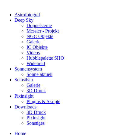
Astrofotograf
Deep Sky
Doppelsterne
Messier - Projekt
NGC Objekte
Galerie
IC Objekte
Videos
Hubblepalette SHO
Widefield
Sonnensystem
Sonne aktuell
Selbstbau
Galerie
3D Druck
Pixinsight
Plugins & Skripte
Downloads
3D Druck
Pixinsight
Sonstiges
Home