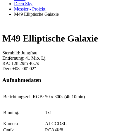
Deep Sky
Messier - Projekt
M49 Elliptische Galaxie
M49 Elliptische Galaxie
Sternbild: Jungfrau
Entfernung: 41 Mio. Lj.
RA: 12h 29m 46,7s
Dec: +08° 00′ 02″
Aufnahmedaten
Belichtungszeit RGB:
50 x 300s (4h 10min)
Binning:
1x1
Kamera
ALCCD8L
Optik
RC8 @f8