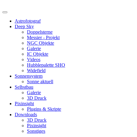
Astrofotograf
Deep Sky
Doppelsterne
Messier - Projekt
NGC Objekte
Galerie
IC Objekte
Videos
Hubblepalette SHO
Widefield
Sonnensystem
Sonne aktuell
Selbstbau
Galerie
3D Druck
Pixinsight
Plugins & Skripte
Downloads
3D Druck
Pixinsight
Sonstiges