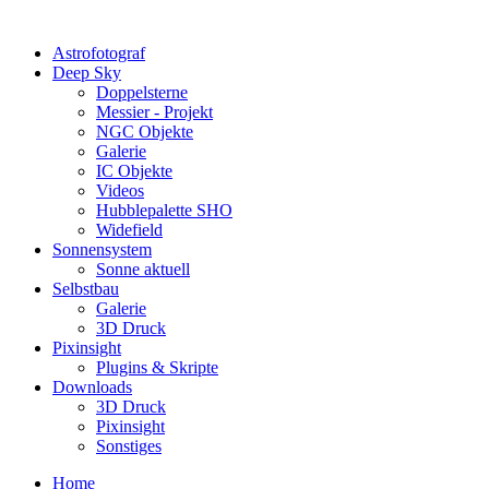
Astrofotograf
Deep Sky
Doppelsterne
Messier - Projekt
NGC Objekte
Galerie
IC Objekte
Videos
Hubblepalette SHO
Widefield
Sonnensystem
Sonne aktuell
Selbstbau
Galerie
3D Druck
Pixinsight
Plugins & Skripte
Downloads
3D Druck
Pixinsight
Sonstiges
Home