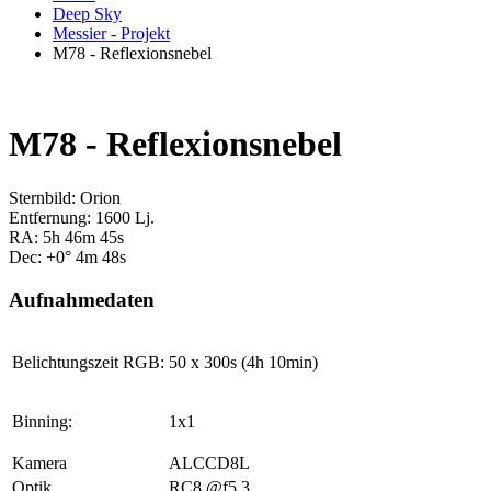
Deep Sky
Messier - Projekt
M78 - Reflexionsnebel
M78 - Reflexionsnebel
Sternbild: Orion
Entfernung: 1600 Lj.
RA: 5h 46m 45s
Dec: +0° 4m 48s
Aufnahmedaten
Belichtungszeit RGB:
50 x 300s (4h 10min)
Binning:
1x1
Kamera
ALCCD8L
Optik
RC8 @f5,3