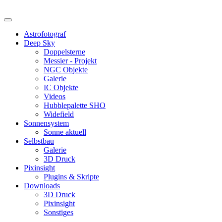
Astrofotograf
Deep Sky
Doppelsterne
Messier - Projekt
NGC Objekte
Galerie
IC Objekte
Videos
Hubblepalette SHO
Widefield
Sonnensystem
Sonne aktuell
Selbstbau
Galerie
3D Druck
Pixinsight
Plugins & Skripte
Downloads
3D Druck
Pixinsight
Sonstiges