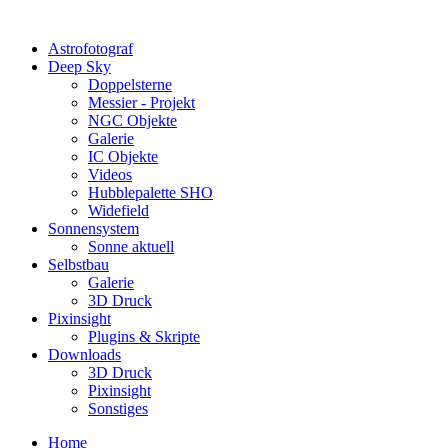
Astrofotograf
Deep Sky
Doppelsterne
Messier - Projekt
NGC Objekte
Galerie
IC Objekte
Videos
Hubblepalette SHO
Widefield
Sonnensystem
Sonne aktuell
Selbstbau
Galerie
3D Druck
Pixinsight
Plugins & Skripte
Downloads
3D Druck
Pixinsight
Sonstiges
Home