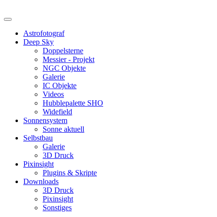
Astrofotograf
Deep Sky
Doppelsterne
Messier - Projekt
NGC Objekte
Galerie
IC Objekte
Videos
Hubblepalette SHO
Widefield
Sonnensystem
Sonne aktuell
Selbstbau
Galerie
3D Druck
Pixinsight
Plugins & Skripte
Downloads
3D Druck
Pixinsight
Sonstiges