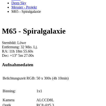
Deep Sky
Messier - Projekt
M65 - Spiralgalaxie
M65 - Spiralgalaxie
Sternbild: Löwe
Entfernung: 32 Mio. Lj.
RA: 11h 18m 55.60s
Dec: +13° 5m 27.00s
Aufnahmedaten
Belichtungszeit RGB:
50 x 300s (4h 10min)
Binning:
1x1
Kamera
ALCCD8L
Optik
RC8 @f5,3